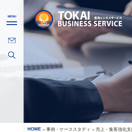
MENU
HOME
事例・ケーススタディ
売上・集客強化支