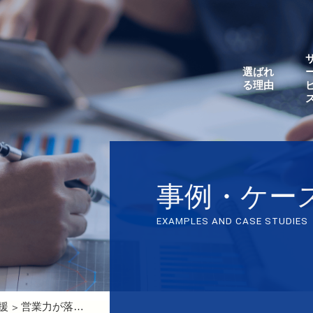
選ばれ
る理由
事例・ケー
EXAMPLES AND CASE STUDIES
援
営業力が落ちる一方の事業を救う！