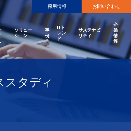
採用情報
お問い合わせ
サ
企
ITト
ー
ソリュー
事
サステナビ
業
レン
ビ
ション
例
リティ
情
ド
ス
報
ススタディ