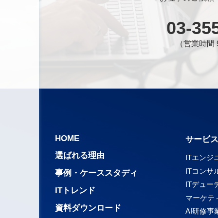
03-35
（営業時間 9
HOME
サービ
選ばれる理由
ITエンジ
ITコンサ
事例・ケーススタディ
ITデュ
ITトレンド
マーケテ
資料ダウンロード
AI研修事