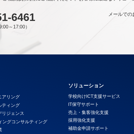
51-6461
メールでの
:00～17:00）
ス
ソリューション
学校向けICT支援サービス
ニアリング
IT保守サポート
ルティング
売上・集客強化支援
ーデリジェンス
採用強化支援
ィングコンサルティング
補助金申請サポート
業